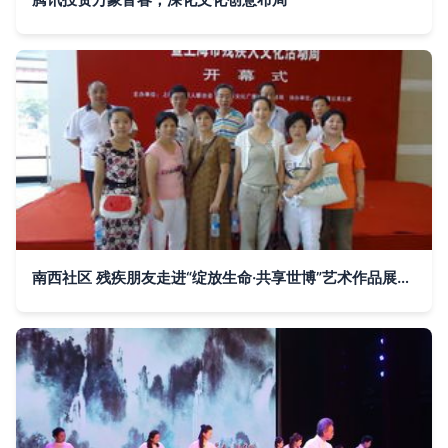
南西社区 残疾朋友走进“绽放生命·共享世博”艺术作品展，共筑文化融爱桥梁