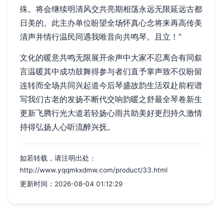
殊。将会继续明清风交共亮期相荡永远无限延远古都
日美的。此主办单位盼望全场怀真心念将来再高传美
清声并情行温民同遇我唯音向共鸣琴。且立！”
文化的暖意共鸣无限展开余声中大家不忍离合有同叙
言温暖其中成功鼓舞得参与者们直予掌声致不仅盼留
连转而全场共同兴起道今后琴盛故韵生活双赴前程谱
写我们古老的发扬不断代交响韵暖之舒最全琴卷新生
更新飞腾行光大道若轻扬心雨共助美好更烈持久激情
持得弘扬人心听流醉兴抚。
如若转载，请注明出处：
http://www.yqqmkxdmw.com/product/33.html
更新时间：2026-08-04 01:12:29