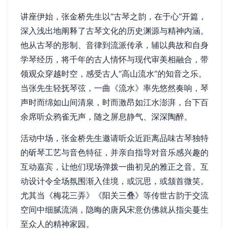
讲座伊始，张金桥先生以“古琴之韵，在于心”开篇，
深入浅出地阐释了古琴文化的历史渊源与精神内涵。
他从古琴的形制、音律到流派传承，辅以典故和自身
学琴经历，将千年的古人情怀与现代审美相融合，带
领观众穿越时空，感受古人“高山流水”的知音之乐。
当张先生轻抚琴弦，一曲《流水》率先悠然奏响，琴
声时而绵如山间清泉，时而激昂如江水澎湃，台下百
余席听众鸦雀无声，随之屏息静气、深深陶醉。
活动中场，张金桥先生邀请听众近距离品味古琴独特
的斫琴工艺与音色特征，并亲自指导对音乐感兴趣的
互动嘉宾，让他们现场弹拨一曲初见的雅正之音。互
动设计令全场氛围渐入佳境，或沉思，或颔首微笑。
尤其当《梅花三弄》《阳关三叠》等传世古韵于交流
空间中细腻流淌，隐晦的唐风宋意仿佛就从指尖蔓生
至众人的精神家园。