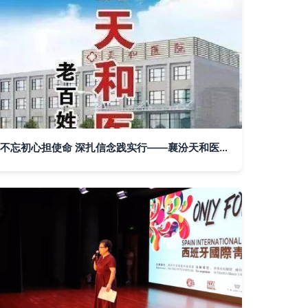
不忘初心担使命 深扎信念践实行——襄汾天和医院职工赴红色基地开展主题教育