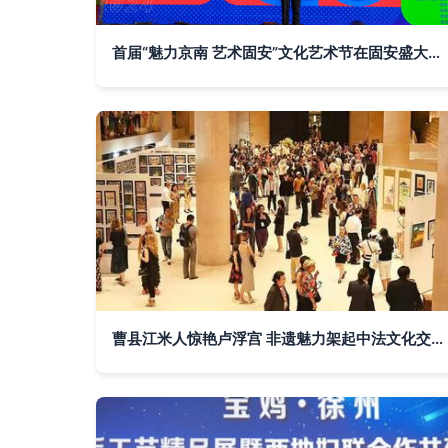
首届“魅力京南 艺术固安”文化艺术节在固安盛大开幕
曹县江米人惊艳卢浮宫 非遗魅力架起中法文化交流新桥梁