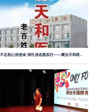
不忘初心担使命 深扎信念践实行——襄汾天和医院职工赴红色基地开展主题教育