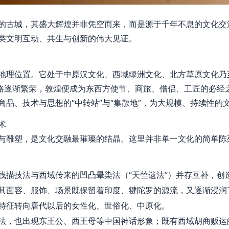
的古城，其盛大辉煌并非凭空而来，而是源于千年不息的文化交
类文明互动、共生与创新的伟大见证。
地理位置。它处于中原汉文化、西域绿洲文化、北方草原文化乃
之路逐渐繁荣，敦煌便成为东西方使节、商旅、僧侣、工匠的必经
商品、技术与思想的“中转站”与“集散地”，为大规模、持续性的
术
与雕塑，是文化交融最璀璨的结晶。这里并非单一文化的简单陈
线描技法与西域传来的凹凸晕染法（“天竺遗法”）并存互补，创
其面容、服饰、场景既保留着印度、犍陀罗的源流，又逐渐浸润
特征转向唐代以后的女性化、世俗化、中原化。
法，也出现东王公、西王母等中国神话形象；既有西域胡商贩运