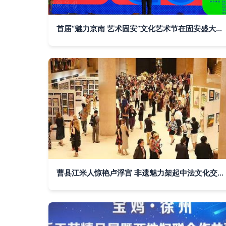
首届“魅力京南 艺术固安”文化艺术节在固安盛大开幕
曹县江米人惊艳卢浮宫 非遗魅力架起中法文化交流新桥梁