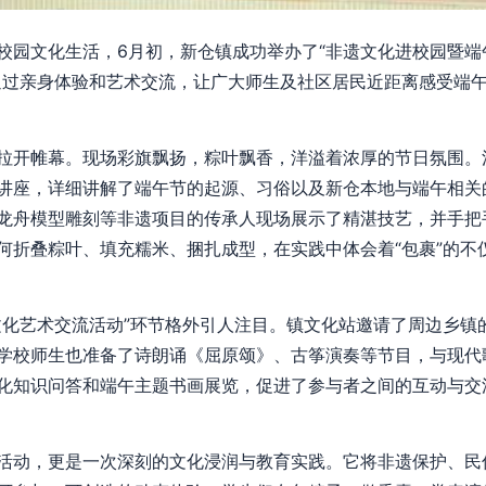
校园文化生活，6月初，新仓镇成功举办了“非遗文化进校园暨端
通过亲身体验和艺术交流，让广大师生及社区居民近距离感受端
拉开帷幕。现场彩旗飘扬，粽叶飘香，洋溢着浓厚的节日氛围。
讲座，详细讲解了端午节的起源、习俗以及新仓本地与端午相关
龙舟模型雕刻等非遗项目的传承人现场展示了精湛技艺，并手把
何折叠粽叶、填充糯米、捆扎成型，在实践中体会着“包裹”的不
文化艺术交流活动”环节格外引人注目。镇文化站邀请了周边乡镇
学校师生也准备了诗朗诵《屈原颂》、古筝演奏等节目，与现代
化知识问答和端午主题书画展览，促进了参与者之间的互动与交
活动，更是一次深刻的文化浸润与教育实践。它将非遗保护、民