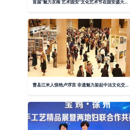
首届“魅力京南 艺术固安”文化艺术节在固安盛大开幕
曹县江米人惊艳卢浮宫 非遗魅力架起中法文化交流新桥梁