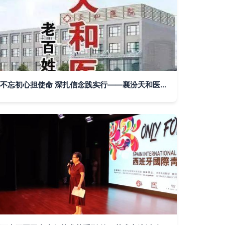
不忘初心担使命 深扎信念践实行——襄汾天和医院职工赴红色基地开展主题教育