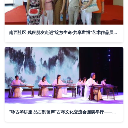
南西社区 残疾朋友走进“绽放生命·共享世博”艺术作品展，共筑文化融爱桥梁
“聆古琴讲座 品古韵留声”古琴文化交流会圆满举行——张金桥先生引领听众共赴千年琴韵之旅