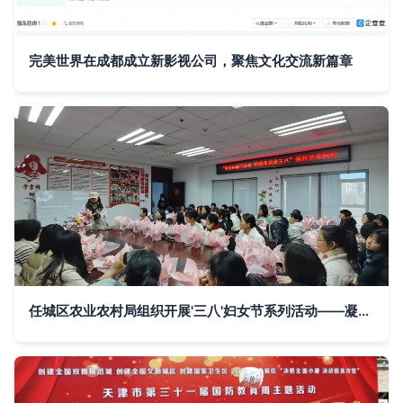
完美世界在成都成立新影视公司，聚焦文化交流新篇章
任城区农业农村局组织开展'三八'妇女节系列活动——凝聚巾帼力量，共促文化传承