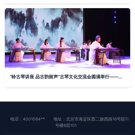
“聆古琴讲座 品古韵留声”古琴文化交流会圆满举行——张金桥先生引领听众共赴千年琴韵之旅
电话：4001064**
地址：北京市海淀区西二旗西路16号院11
号楼6层101