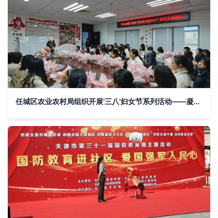
任城区农业农村局组织开展'三八'妇女节系列活动——凝聚巾帼力量，共促文化传承