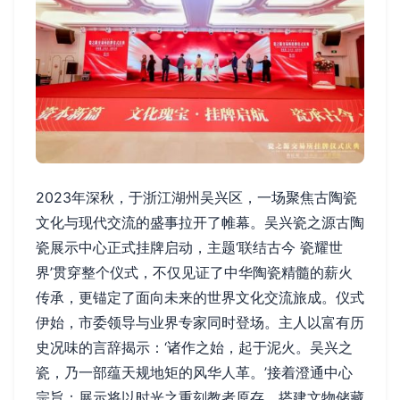
2023年深秋，于浙江湖州吴兴区，一场聚焦古陶瓷
文化与现代交流的盛事拉开了帷幕。吴兴瓷之源古陶
瓷展示中心正式挂牌启动，主题‘联结古今 瓷耀世
界’贯穿整个仪式，不仅见证了中华陶瓷精髓的薪火
传承，更锚定了面向未来的世界文化交流旅成。仪式
伊始，市委领导与业界专家同时登场。主人以富有历
史况味的言辞揭示：‘诸作之始，起于泥火。吴兴之
瓷，乃一部蕴天规地矩的风华人革。’接着澄通中心
宗旨：展示将以时光之重刻教者原存，搭建文物储藏