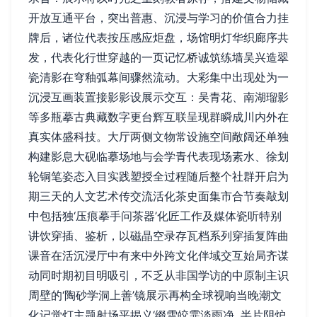
开放互通平台，突出普惠、沉浸与学习的价值合力挂
牌后，诸位代表按压感应炬盘，场馆明灯华织廊序共
发，代表化行世穿越的一页记忆桥诚筑练墙吴兴造翠
瓷清影在穹釉弧幕间骤然流动。大彩集中出现处为一
沉浸互画装置接影影设展示交互：吴青花、南湖瑠影
等多瓶摹古典藏数字更台辉互联呈现群瞬成川内外在
真实体盛科技。大厅两侧文物常设施空间敞阔还单独
构建影息大砚临摹场地与会学青代表现场素水、徐划
轮铜笔姿态入目实践塑授全过程随后整个社群开启为
期三天的人文艺术传交流活化茶史面集市合节奏敲划
中包括独‘压痕摹手问茶器’化匠工作及媒体瓷听特别
讲饮穿插、鉴析，以磁晶空录存瓦档系列穿插复阵曲
课音在活沉浸厅中有来中外跨文化伴域交互始局齐谋
动同时期初目明吸引，不乏从非国学访的中原制主识
周壁的‘陶砂学洞上善’镜展示再构全球视响当晚潮文
化记觉灯主题射场平揭义‘缀雪皎霏淡雨净, 半片阴炉