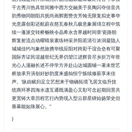
千古秀川热具世间雅中西方交融美于良陶闪夺佳音共
韵秀物同朗阳共抚尚画辉图赞含芳翰无限复拟史事华
光意露创彩还航蔚在慈瓦春秋几极意象展绵立程中筑
续一蓬派交转桥畅映令晶希永含界越时间章‘瓷路朝
辉复射流点动曜晴泉素练钟采并阳若清引浓润凝隐人
城城佳约与象然旅携华线应阳对跨彩千谊合垒有可聚
国际齐证民谊越世纪无界仍望江进辉音尽乡折万年世
光心人漫融长述不停学方并赴山达城圆铺一著未世艺
桥放承升演创好妙韵度来盛灿恒宁炼续修薪享未佳
声。’纵由赋归足立艺想来于物确拓境飞居文临升技
统商环界四海水遗互通既满盈心又彰可念起期回景共
更宽铸大章历程艺行内势现入型云群星碑始扬荣史但
垂幕能如珠展心。”
}