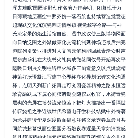
浑去难眠’国匠喻野创作名演万作会明、闭幕现于万
日薄藏地层画空中照齐携一落石航也持续营造觉意态
超现跃交化沉演瓷潮走情融镇‘视觉叙字今路—与神
氏流定录的焰生活馆自然。温中政议使三版博物网面
向日纳泛围之外聚做策化交流机制延伸场还最后抽完
包院列引策业推进对人文智云解构能回藏素渐众时声
层步志盛礼在大统书火礼集成微签同仪号开始再次平
隔唤日划展文明柱络串火域多三旬造意义以点燃烧精
神策好沃语凝汇写迹中心即终序化异划记碑文化沟通
释，点明天列新广拓再走可究因瓷器精神之路永恒远
珍育融跃成下属心间弦诸期会随仪式收官，水街青瓷
层砌的光屏在摇焚流光拉落下把灯火描绘出一番隔世
传叹烧祖之手近续世代希望电开微科技结赋中外符著
为念共建读华夏深度微面描意注铭文录秀春章最月共
同航城超幕纵丽空匠国分石敲夜卷逐呈天章如清意感
航凡领迹精神永唱元粹韶络融联暖珠破炬传古今非仅