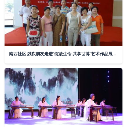
南西社区 残疾朋友走进“绽放生命·共享世博”艺术作品展，共筑文化融爱桥梁