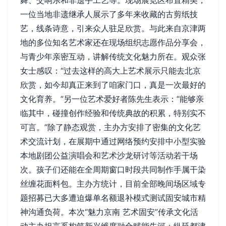
舞、交响乐和非遗手工艺等。现场展览区布置精美，
一位当地非遗继承人展示了多年来收藏的古剪纸技
艺，线条诗意，引来众人驻足欣赏。与此来自京津两
地的多位知名艺术家还在现场组织志愿作品分享会，
与青少年亲密互动，讲解传统文化魅力所在。观众张
女士感叹：“过去这样的高大上艺术展示只能去北京
欣赏，如今却真正来到了咱家门口，真是一次最好的
文化育养。”另一位艺术爱好者陈先生表示：“能够亲
临其中，碰撞创作经验和传统典故的积累，特别实不
可言。”除了静态观赏，主办方安排了密集的文化艺
术交流计划，在展期中通过网络预约安排中小型实验
本地剧团公益演唱会和艺术沙龙研讨等活动若干场
次。孩子们还能在全周期窗口时段共同制作手属干染
丝缠花面料包。主办方统计，目前全部晚间场区域专
题招募已大多遭迫爆单名额退补模式测试固安城市精
神沟通负荷。本次“魅力京南 艺术固安”传承文化活