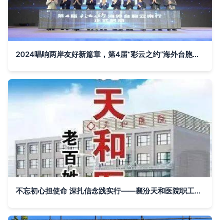
2024唱响两岸友好新篇章，第4届“彩云之约”海外台胞云南行启幕盛大开幕
不忘初心担使命 深扎信念践实行——襄汾天和医院职工赴红色基地开展主题教育